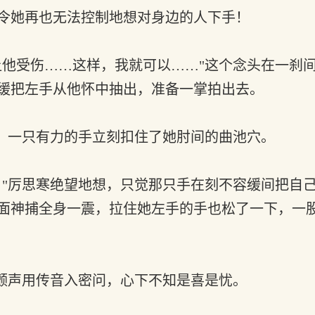
令她再也无法控制地想对身边的人下手！
他受伤……这样，我就可以……"这个念头在一刹
缓把左手从他怀中抽出，准备一掌拍出去。
，一只有力的手立刻扣住了她肘间的曲池穴。
"厉思寒绝望地想，只觉那只手在刻不容缓间把自
面神捕全身一震，拉住她左手的手也松了一下，一
颤声用传音入密问，心下不知是喜是忧。