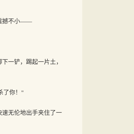
震撼不小——
脚下一铲，踢起一片土，
杀了你！"
快速无伦地出手夹住了一