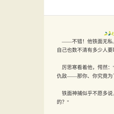
——不错！他铁面无私
自己也数不清有多少人要
厉思寒看着他，愕然："
仇敌——那你、你究竟为
铁面神捕似乎不愿多说，
的？"