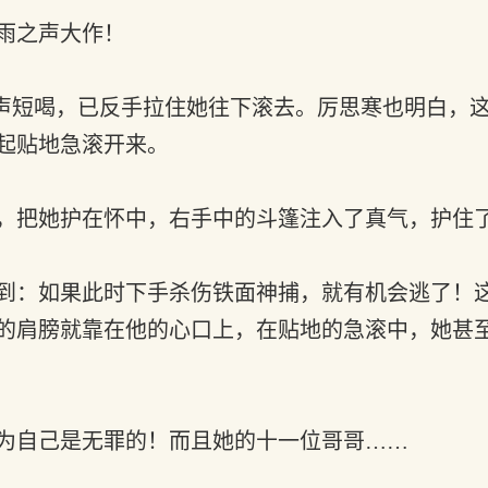
雨之声大作！
声短喝，已反手拉住她往下滚去。厉思寒也明白，
起贴地急滚开来。
，把她护在怀中，右手中的斗篷注入了真气，护住
到：如果此时下手杀伤铁面神捕，就有机会逃了！
的肩膀就靠在他的心口上，在贴地的急滚中，她甚
为自己是无罪的！而且她的十一位哥哥……