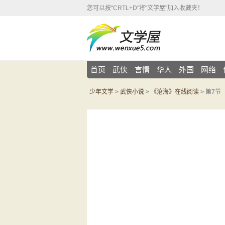
您可以按"CRTL+D"将"文学屋"加入收藏夹！
首页
武侠
言情
华人
外国
网络
少年文学
>
武侠小说
>
《沧海》在线阅读
> 第7节