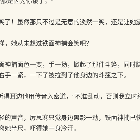
那是因为你饿了。"
笑了！虽然那只不过是无意的淡然一笑，还是让她
样，她从未想过铁面神捕会笑吧？
面神捕面色一变，手一扬，掀起了那件斗篷，同时
右手一紧，一下子被拉到了他身边的斗篷之下。
听得耳边他用传音入密道，"不准乱动，否则我立时
轻的声音，厉思寒只觉身边黑影一动，铁面神捕已
离她半尺，吓得她一身冷汗。