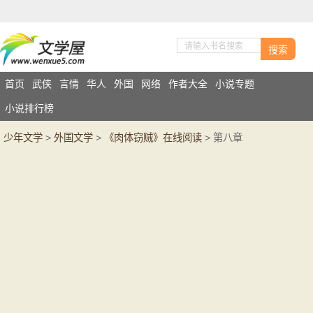
搜索
首页
武侠
言情
华人
外国
网络
作者大全
小说专题
小说排行榜
少年文学
>
外国文学
>
《肉体窃贼》在线阅读
> 第八章