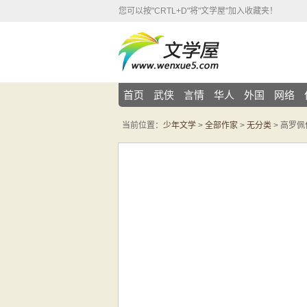
您可以按"CRTL+D"将"文学屋"加入收藏夹！
首页
武侠
言情
华人
外国
网络
当前位置：
少年文学
>
全部作家
>
无分类
> 高罗