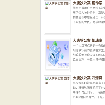
大唐狄公案·铜钟案
半月街肖屠户之女纯玉被
玉的情人被控待判；真智
的普慈寺中屡生奸淫；林
下难解的世仇。为破林梁
案，狄公与其亲随遭遇暗
被扣在铜钟之下……...
大唐狄公案·御珠案
一个大汉将点着的一香插
娘庙供坛前的夔纹香炉里
细睃着那神像安详的颜面
且自白净，与真人模样相
小殿堂里烟火熏黑的横梁
盏油灯。夜色朦...
大唐狄公案·四漆屏
县令家的四漆屏图案有了
动，难道这图案暗示了什
事件？与此同时，一名钱
名其?地自杀身亡。于是
乔泰二人乔装混迹于一帮