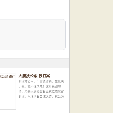
大唐狄公案·铁钉案
断狱寸心间，千古费详猜。生死决
于我，能不谨慎哉！这开篇四句
诗，乃是大唐盛世名臣狄仁杰居官
断狱、问理刑名自诫之诗。狄公为
官清正，无私不阿，执法如山，断
狱如神。凡狄公所任职州县，风...