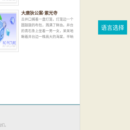
石栏边挪了挪，一面...
大唐狄公案·紫光寺
古井口搁着一盏灯笼，灯笼边一个
圆鼓鼓的布包，溅满了鲜血。井台
语言选择
的青石条上坐着一男一女，呆呆地
瞅着井台边一株高大的海棠，半晌
不吱声。时值初夏，这里已懊热异
常，半夜时分，没有一丝风...
我们。