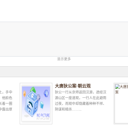
显示更多
大唐狄公案·朝云观
上，手中
狄公一行从京师返回汉源，途经汉
。他脸色
源山区一座道观，一行人在此避雨
长着一圈
过夜，而观中却隐藏着种种不祥、
中露出厚
阴谋和暗杀……...
在宽大的
.