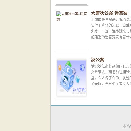
明察暗访……...
大唐狄公案·迷宫案
丁虎国将军被杀、倪琦谋
使留下奇怪的遗嘱、白兰
失踪……这一连串疑案与
前建造的迷宫究竟有着什
作者高罗佩笔下的狄公迥
传统公案小说...
狄公案
话说狄仁杰将胡德同孔万
交差带去，预备前往相验
堂，令人传了仵作，发过
了元服，当时带了差役人
六里墩而来。所有那一路
说出了命案，皆知道狄公是个
本站