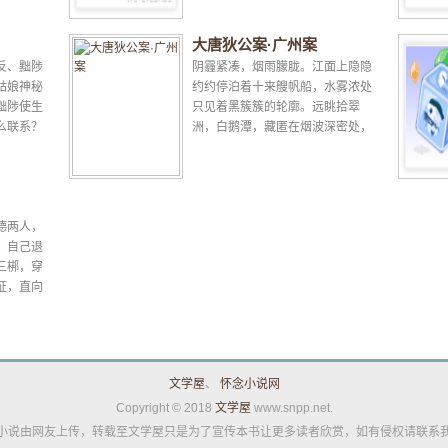
大唐狄公案·广州案
反、黜陟
阴霾紧凑，烟雨朦胧。江面上隐隐
姑娘神秘
约约停泊着十来艘帆船，水雾浓处
黜陟使生
只见着黑簇簇的轮廓。远眺拾翠
么联系？
洲，白鹅潭，藏匿在烟波深密处，
异于中国
仿佛与云天连接一片。陶甘与乔泰
依着石头栏杆望了半日，默...
德两人，
。自己退
三梆，穿
证，直向
居民，听
清...
文学屋
、
怀念小说网
Copyright © 2018
文学屋
www.snpp.net.
小说由网友上传，转载至文学屋只是为了宣传本书让更多读者欣赏，如有侵权请联系