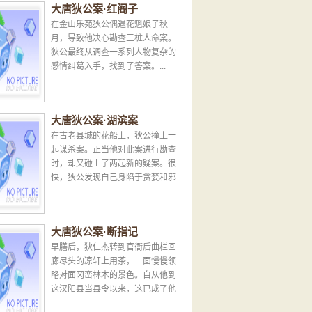
大唐狄公案·红阁子
在金山乐苑狄公偶遇花魁娘子秋
月，导致他决心勘查三桩人命案。
狄公最终从调查一系列人物复杂的
感情纠葛入手，找到了答案。...
大唐狄公案·湖滨案
在古老县城的花船上，狄公撞上一
起谋杀案。正当他对此案进行勘查
时，却又碰上了两起新的疑案。很
快，狄公发现自己身陷于贪婪和邪
恶之中……...
大唐狄公案·断指记
早膳后，狄仁杰转到官衙后曲栏回
廊尽头的凉轩上用茶，一面慢慢领
略对面冈峦林木的景色。自从他到
这汉阳县当县令以来，这已成了他
的习惯。他把一张紫藤靠椅往青花