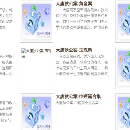
大唐狄公案·黄金案
奸杀，纯
大唐高宗皇帝调露元年，狄公
方丈住持
欢仁杰由京师外放登州蓬莱县任县
梁两家结
令。京师一班同年僚友于东门外五
世仇一
里地的悲欢亭设宴饯送。时值暮春
算，一同
三月，淫雨绵绵，一连十几日不见
天晴，亭外的桃花、...
大唐狄公案·玉珠串
在河神娘
一具支离破碎的尸体浮出大江水
，抬头细
面，客店遭遇一伙奇怪的客人，皇
。这颜面
上最宠爱的三公主陷入困境……狄
仿佛。小
公面临他一生中遇到的最复杂最玄
上垂下一
妙的迷案。...
大唐狄公案·中短篇合集
奇怪的改
大唐狄公案·中短篇小说合集...
么离奇的
庄掌柜莫
，狄公与
盗贼中间