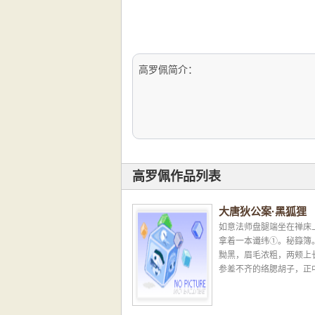
高罗佩简介：
高罗佩作品列表
大唐狄公案·黑狐狸
如意法师盘腿端坐在禅床
拿着一本谶纬①。秘籙簿
黝黑，眉毛浓粗，两颊上
参差不齐的络腮胡子，正
厚的两爿嘴唇。光脑袋缩
双肩之间，狮子鼻，阔绰..